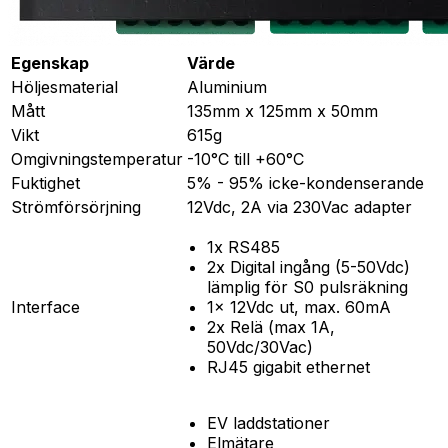
Egenskap
Värde
Höljesmaterial
Aluminium
Mått
135mm x 125mm x 50mm
Vikt
615g
Omgivningstemperatur
-10°C till +60°C
Fuktighet
5% - 95% icke-kondenserande
Strömförsörjning
12Vdc, 2A via 230Vac adapter
1x RS485
2x Digital ingång (5-50Vdc)
lämplig för S0 pulsräkning
Interface
1x 12Vdc ut, max. 60mA
2x Relä (max 1A,
50Vdc/30Vac)
RJ45 gigabit ethernet
EV laddstationer
Elmätare