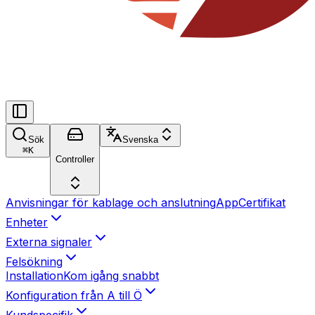
Sök
Svenska
⌘
K
Controller
Anvisningar för kablage och anslutning
App
Certifikat
Enheter
Externa signaler
Felsökning
Installation
Kom igång snabbt
Konfiguration från A till Ö
Kundspecifik