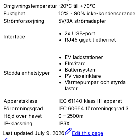
Omgivningstemperatur
-20°C till +70°C
Fuktighet
10% - 90% icke-kondenserande
Strömförsörjning
5V/3A strömadapter
2x USB-port
Interface
RJ45 gigabit ethernet
EV laddstationer
Elmätare
Batterisystem
Stödda enhetstyper
PV växelriktare
Värmepumpar och styrda
laster
Apparatsklass
IEC 61140 klass III apparat
Föroreningsgrad
IEC 60664 föroreningsgrad 3
Höjd över havet
0 – 2500m
IP-klassning
IP3X
Last updated
July 9, 2026
Edit this page