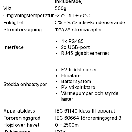
inkluderade)
Vikt
500g
Omgivningstemperatur
-25°C till +60°C
Fuktighet
5% - 95% icke-kondenserande
Strömförsörjning
12V/2A strömadapter
4x RS485
Interface
2x USB-port
RJ45 gigabit ethernet
EV laddstationer
Elmätare
Batterisystem
Stödda enhetstyper
PV växelriktare
Värmepumpar och styrda
laster
Apparatsklass
IEC 61140 klass III apparat
Föroreningsgrad
IEC 60664 föroreningsgrad 3
Höjd över havet
0 – 2500m