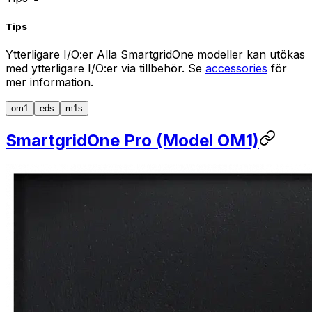
Tips
Ytterligare I/O:er Alla
SmartgridOne
modeller kan utökas
med ytterligare I/O:er via tillbehör. Se
accessories
för
mer information.
om1
eds
m1s
SmartgridOne
Pro
(Model OM1)