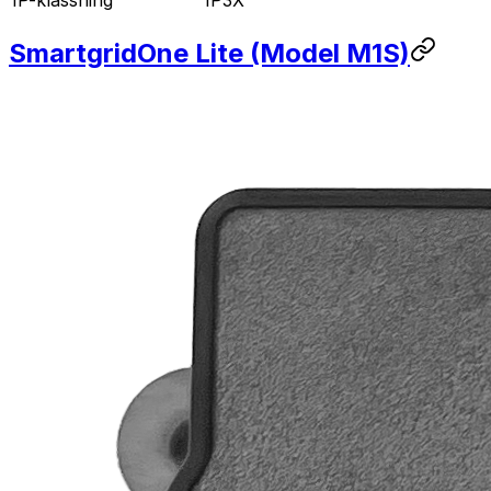
IP-klassning
IP3X
SmartgridOne
Lite
(Model M1S)