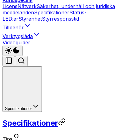
Licens
Nätverk
Säkerhet, underhåll och juridiska
meddelanden
Specifikationer
Status-
LED:ar
Styrenhet
Styrresponsstid
Tillbehör
Verktygslåda
Videoguider
Specifikationer
Specifikationer
Tips