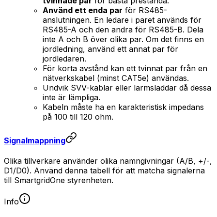
tvinnade par
för bästa prestanda.
Använd ett enda par
för RS485-
anslutningen. En ledare i paret används för
RS485-A och den andra för RS485-B. Dela
inte A och B över olika par. Om det finns en
jordledning, använd ett annat par för
jordledaren.
För korta avstånd kan ett tvinnat par från en
nätverkskabel (minst CAT5e) användas.
Undvik SVV-kablar eller larmsladdar då dessa
inte är lämpliga.
Kabeln måste ha en karakteristisk impedans
på 100 till 120 ohm.
Signalmappning
Olika tillverkare använder olika namngivningar (A/B, +/-,
D1/D0). Använd denna tabell för att matcha signalerna
till
SmartgridOne
styrenheten.
Info