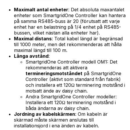
Maximalt antal enheter
: Det absoluta maxantalet
enheter som
SmartgridOne
Controller
kan hantera
på samma RS485-buss är 20 (förutsatt att varje
enhet har en belastning på 1/4 enhet på RS485-
bussen, vilket nästan alla enheter har).
Maximal distans
: Total kabel längd är begränsad
till 1000 meter, men det rekommenderas att hålla
maximal längd till 100 m.
Långa avstånd
:
SmartgridOne
Controller
modell OM1: Det
rekommenderas att aktivera
termineringsmotståndet
på
SmartgridOne
Controller
(aktivt som standard från fabrik)
och installera ett 120Ω terminering motstånd i
motsatt ände av daisy chain.
Andra
SmartgridOne
Controller
modeller:
Installera ett 120Ω terminering motstånd i
båda ändarna av daisy chain.
Jordning av kabelskärmen
: Om kabeln är
skärmad måste skärmen anslutas till
installationsjord i ena änden av kabeln.