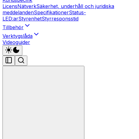
Licens
Nätverk
Säkerhet, underhåll och juridiska
meddelanden
Specifikationer
Status-
LED:ar
Styrenhet
Styrresponsstid
Tillbehör
Verktygslåda
Videoguider