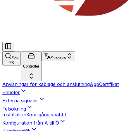
Sök
Svenska
⌘
K
Controller
Anvisningar för kablage och anslutning
App
Certifikat
Enheter
Externa signaler
Felsökning
Installation
Kom igång snabbt
Konfiguration från A till Ö
Kundspecifik