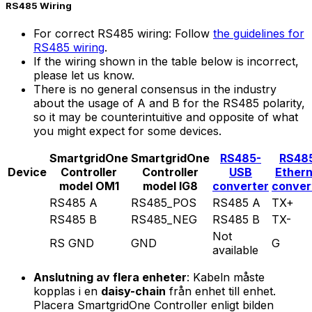
RS485 Wiring
For correct RS485 wiring: Follow
the guidelines for
RS485 wiring
.
If the wiring shown in the table below is incorrect,
please let us know.
There is no general consensus in the industry
about the usage of A and B for the RS485 polarity,
so it may be counterintuitive and opposite of what
you might expect for some devices.
SmartgridOne
SmartgridOne
RS485-
RS48
Device
Controller
Controller
USB
Ether
model OM1
model IG8
converter
conver
RS485 A
RS485_POS
RS485 A
TX+
RS485 B
RS485_NEG
RS485 B
TX-
Not
RS GND
GND
G
available
Anslutning av flera enheter
: Kabeln måste
kopplas i en
daisy-chain
från enhet till enhet.
Placera
SmartgridOne
Controller
enligt bilden