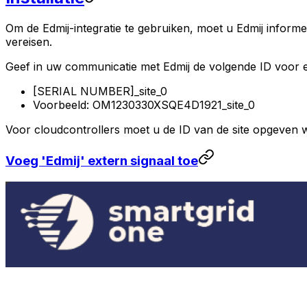
Om de Edmij-integratie te gebruiken, moet u Edmij informe
vereisen.
Geef in uw communicatie met Edmij de volgende ID voor 
[SERIAL NUMBER]_site_0
Voorbeeld: OM1230330XSQE4D1921_site_0
Voor cloudcontrollers moet u de ID van de site opgeven w
Voeg 'Edmij' extern signaal toe