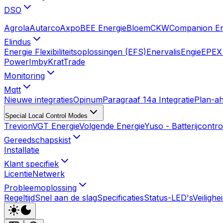
DSO
Agrola
Autarco
Axpo
BEE Energie
Bloem
CKW
Companion E
Elindus
Energie Flexibiliteitsoplossingen (EFS)
Enervalis
Engie
EPEX 
Power
Imby
KratTrade
Monitoring
Mqtt
Nieuwe integraties
Opinum
Paragraaf 14a Integratie
Plan-a
Special Local Control Modes
Trevion
VGT Energie
Volgende Energie
Yuso - Batterijcontro
Gereedschapskist
Installatie
Klant specifiek
Licentie
Netwerk
Probleemoplossing
Regeltijd
Snel aan de slag
Specificaties
Status-LED's
Veiligh