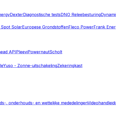
nergy
Dexter
Diagnostische tests
DNO Releebesturing
Dynami
Spot Solar
Europese Grondstoffen
Fleco Power
Frank Ener
head API
Pleevi
Powernaut
Scholt
le
Yuso - Zonne-uitschakeling
Zekeringkast
eids-, onderhouds- en wettelijke mededelingen
Videohandleid