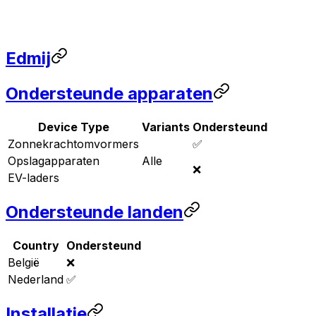
Edmij
Ondersteunde apparaten
Device Type
Variants
Ondersteund
Zonnekrachtomvormers
✅
Opslagapparaten
Alle
❌
EV-laders
Ondersteunde landen
Country
Ondersteund
België
❌
Nederland
✅
Installatie