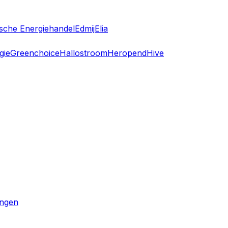
sche Energiehandel
Edmij
Elia
gie
Greenchoice
Hallostroom
Heropend
Hive
ingen