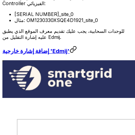
الفيزيائي:
Controller
[SERIAL NUMBER]_site_0
مثال: OM1230330XSQE4D1921_site_0
للوحدات السحابية، يجب عليك تقديم معرف الموقع الذي يطبق
عليه إشارة التقليل من Edmij.
إضافة إشارة خارجية 'Edmij'