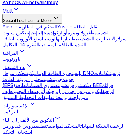
Axpo
CKW
Enervalis
Imby
Mqtt
Special Local Control Modes
Yuso - تقليل الطاقة
Yuso - التحكم في البطارية
الشمسية
أغرولا
أوبينوم
أوتاركو
إدميج
إليا
إنجي
إيبيكس سبوت
سولار
الاختبارات التشخيصية
التيار الهالوستي
السلع الأوروبية
الطاقة
القادمة
الطاقة المصاحبة
الفقرة 14أ التكامل
المراقبة
باورنووت
بدء التشغيل
تريفين
تكاملات
تحكم مرحل DNO
بليفي
تجارة الطاقة الديناميكية
جديدة
جرينتشويس
حلول مرونة الطاقة
فرانك
طاقة BEE
ديكستر
زهرة
شولت
صندوق الصمامات
(EFS)
إنرجي
فليكرو باور
في جي تي إنرجي
كراّتريد
معاد التجهيز
هايف
باور
واجهة برمجة تطبيقات التخطيط المسبق
الإكسسوارات
التركيب
التكوين من الألف إلى الياء
الرخصة
الشبكة
الشهادات
المتحكم
المواصفات
تطبيق
دروس فيديو
زمن
استجابة التحكم