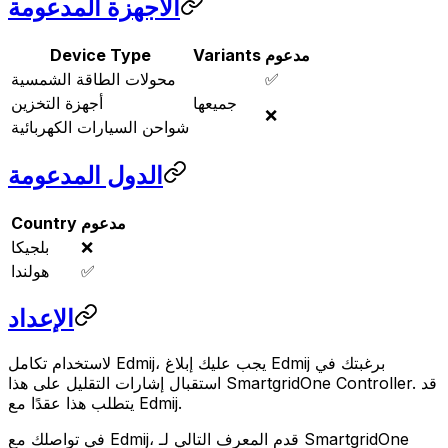
الأجهزة المدعومة
مدعوم
Variants
Device Type
✅
محولات الطاقة الشمسية
جميعها
أجهزة التخزين
❌
شواحن السيارات الكهربائية
الدول المدعومة
مدعوم
Country
❌
بلجيكا
✅
هولندا
الإعداد
لاستخدام تكامل Edmij، يجب عليك إبلاغ Edmij برغبتك في
. قد
Controller
SmartgridOne
استقبال إشارات التقليل على هذا
يتطلب هذا عقدًا مع Edmij.
SmartgridOne
في تواصلك مع Edmij، قدم المعرف التالي لـ