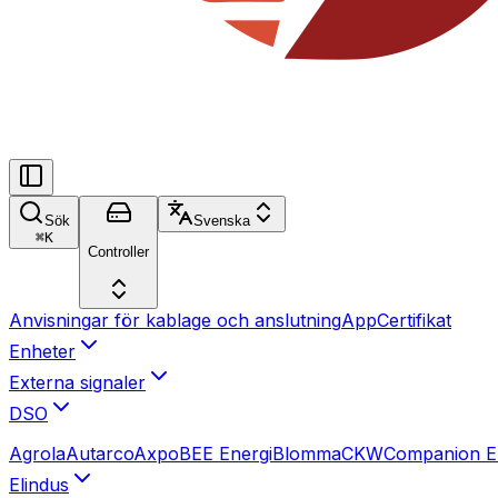
Sök
Svenska
⌘
K
Controller
Anvisningar för kablage och anslutning
App
Certifikat
Enheter
Externa signaler
DSO
Agrola
Autarco
Axpo
BEE Energi
Blomma
CKW
Companion E
Elindus