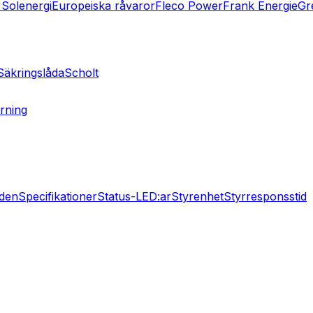
Solenergi
Europeiska råvaror
Fleco Power
Frank Energie
Gr
Säkringslåda
Scholt
rning
nden
Specifikationer
Status-LED:ar
Styrenhet
Styrresponsstid