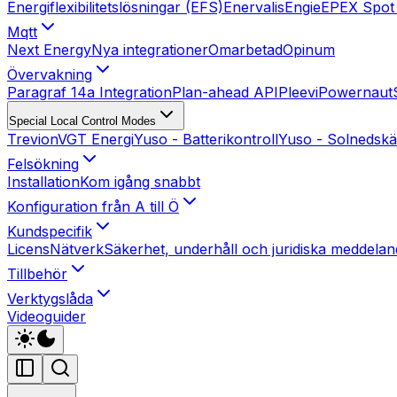
Energiflexibilitetslösningar (EFS)
Enervalis
Engie
EPEX Spot 
Mqtt
Next Energy
Nya integrationer
Omarbetad
Opinum
Övervakning
Paragraf 14a Integration
Plan-ahead API
Pleevi
Powernaut
Special Local Control Modes
Trevion
VGT Energi
Yuso - Batterikontroll
Yuso - Solnedskä
Felsökning
Installation
Kom igång snabbt
Konfiguration från A till Ö
Kundspecifik
Licens
Nätverk
Säkerhet, underhåll och juridiska meddela
Tillbehör
Verktygslåda
Videoguider