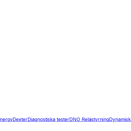
nergy
Dexter
Diagnostiska tester
DNO Relästyrning
Dynamisk