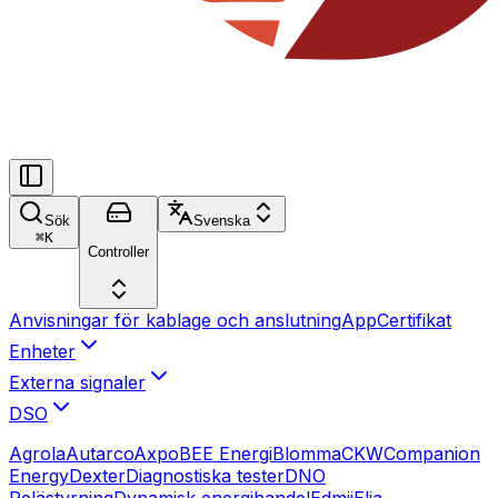
Sök
Svenska
⌘
K
Controller
Anvisningar för kablage och anslutning
App
Certifikat
Enheter
Externa signaler
DSO
Agrola
Autarco
Axpo
BEE Energi
Blomma
CKW
Companion
Energy
Dexter
Diagnostiska tester
DNO
Relästyrning
Dynamisk energihandel
Edmij
Elia