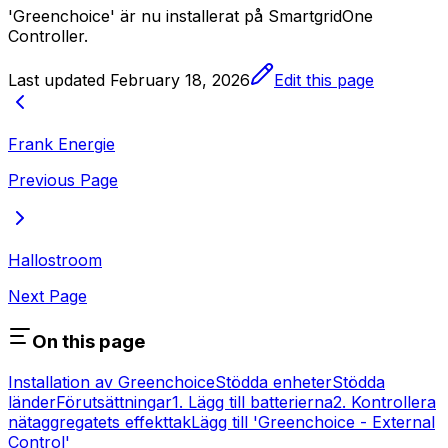
'Greenchoice' är nu installerat på
SmartgridOne
Controller
.
Last updated
February 18, 2026
Edit this page
Frank Energie
Previous Page
Hallostroom
Next Page
On this page
Installation av Greenchoice
Stödda enheter
Stödda
länder
Förutsättningar
1. Lägg till batterierna
2. Kontrollera
nätaggregatets effekttak
Lägg till 'Greenchoice - External
Control'