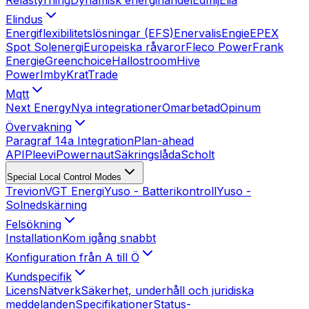
Elindus
Energiflexibilitetslösningar (EFS)
Enervalis
Engie
EPEX
Spot Solenergi
Europeiska råvaror
Fleco Power
Frank
Energie
Greenchoice
Hallostroom
Hive
Power
Imby
KratTrade
Mqtt
Next Energy
Nya integrationer
Omarbetad
Opinum
Övervakning
Paragraf 14a Integration
Plan-ahead
API
Pleevi
Powernaut
Säkringslåda
Scholt
Special Local Control Modes
Trevion
VGT Energi
Yuso - Batterikontroll
Yuso -
Solnedskärning
Felsökning
Installation
Kom igång snabbt
Konfiguration från A till Ö
Kundspecifik
Licens
Nätverk
Säkerhet, underhåll och juridiska
meddelanden
Specifikationer
Status-