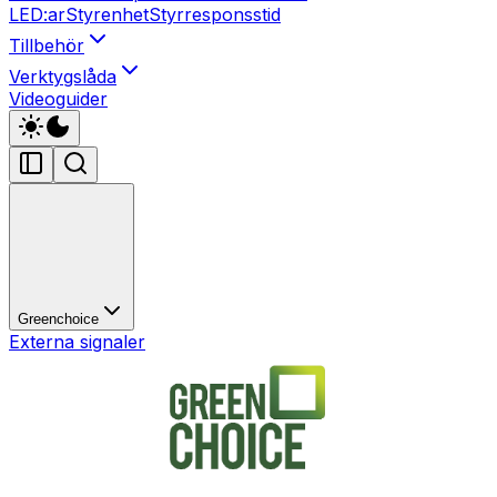
LED:ar
Styrenhet
Styrresponsstid
Tillbehör
Verktygslåda
Videoguider
Greenchoice
Externa signaler