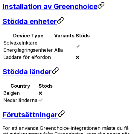
Installation av Greenchoice
Stödda enheter
Device Type
Variants
Stöds
Solväxelriktare
✅
Energilagringsenheter
Alla
Laddare för elfordon
❌
Stödda länder
Country
Stöds
Belgien
❌
Nederländerna
✅
Förutsättningar
För att använda Greenchoice-integrationen måste du få
ett avtalsnummer från Greenchoice, som ska anges när