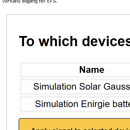
(virtuell) tillgång för EFS.