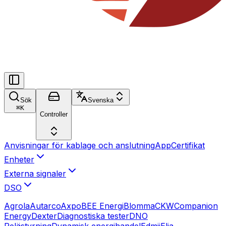
Sök
Svenska
⌘
K
Controller
Anvisningar för kablage och anslutning
App
Certifikat
Enheter
Externa signaler
DSO
Agrola
Autarco
Axpo
BEE Energi
Blomma
CKW
Companion
Energy
Dexter
Diagnostiska tester
DNO
Relästyrning
Dynamisk energihandel
Edmij
Elia