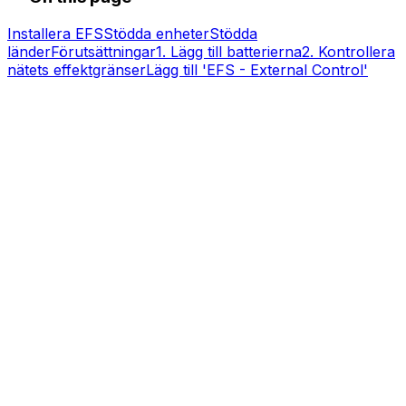
Installera EFS
Stödda enheter
Stödda
länder
Förutsättningar
1. Lägg till batterierna
2. Kontrollera
nätets effektgränser
Lägg till 'EFS - External Control'