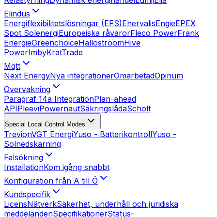
Elindus
Energiflexibilitetslösningar (EFS)
Enervalis
Engie
EPEX
Spot Solenergi
Europeiska råvaror
Fleco Power
Frank
Energie
Greenchoice
Hallostroom
Hive
Power
Imby
KratTrade
Mqtt
Next Energy
Nya integrationer
Omarbetad
Opinum
Övervakning
Paragraf 14a Integration
Plan-ahead
API
Pleevi
Powernaut
Säkringslåda
Scholt
Special Local Control Modes
Trevion
VGT Energi
Yuso - Batterikontroll
Yuso -
Solnedskärning
Felsökning
Installation
Kom igång snabbt
Konfiguration från A till Ö
Kundspecifik
Licens
Nätverk
Säkerhet, underhåll och juridiska
meddelanden
Specifikationer
Status-